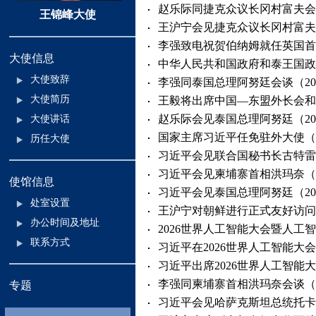
赵乐际同捷克众议长冈村富夫会谈（2
王锦峰大使
王沪宁会见捷克众议长冈村富夫（20
李强致电祝贺伯纳姆就任英国首相（2
大使信息
中华人民共和国政府和泰王国政府
大使致辞
李强同泰国总理阿努廷会谈（2026-
大使简历
王毅将出席中国—东盟外长会和上
赵乐际会见泰国总理阿努廷（2026-
大使讲话
国家主席习近平任免驻外大使（202
历任大使
习近平会见联合国秘书长古特雷斯（2
习近平会见柬埔寨首相洪玛奈（202
使馆信息
习近平会见泰国总理阿努廷（2026-
处室设置
王沪宁对朝鲜进行正式友好访问（20
办公时间及地址
2026世界人工智能大会暨人工智
联系方式
习近平在2026世界人工智能大会
习近平出席2026世界人工智能大
李强同柬埔寨首相洪玛奈会谈（202
专题
习近平会见哈萨克斯坦总统托卡耶夫（