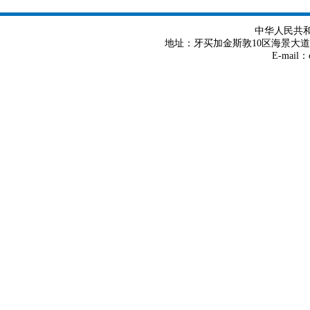
中华人民共
地址：牙买加金斯敦10区海景大道8号 Tel
E-mail：