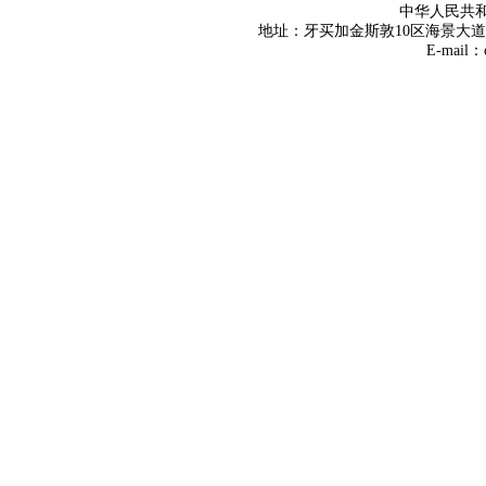
中华人民共
地址：牙买加金斯敦10区海景大道8号 Tel
E-mail：