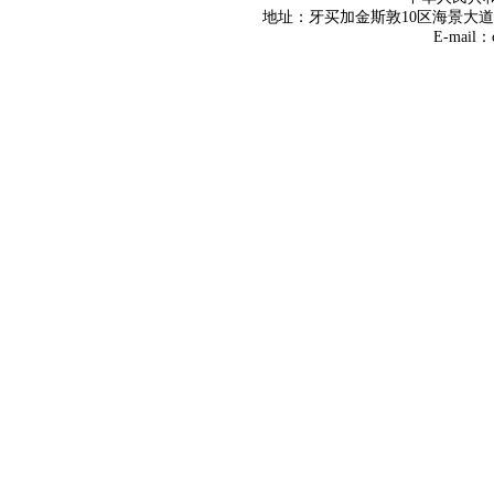
地址：牙买加金斯敦10区海景大道8号 Tel
E-mail：