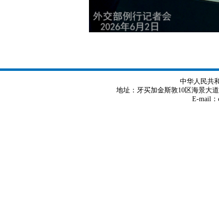
中华人民共
地址：牙买加金斯敦10区海景大道8号 Tel
E-mail：