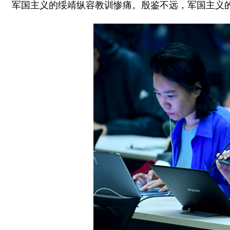
军国主义的绥靖纵容教训惨痛。殷鉴不远，军国主义的