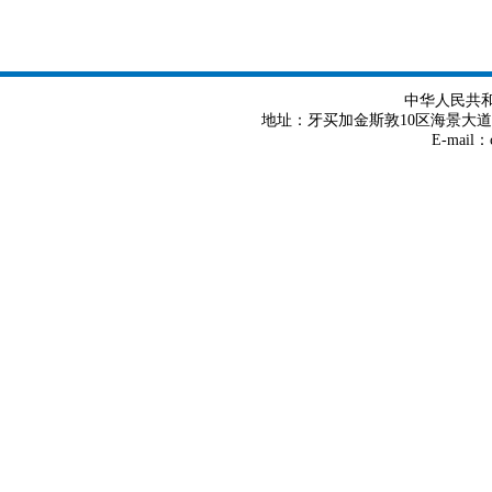
中华人民共
地址：牙买加金斯敦10区海景大道8号 Tel
E-mail：