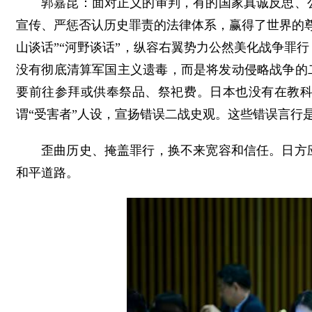
郭嘉昆：面对正义的审判，有的国家真诚反思、
宣传、严惩否认历史罪责的法律体系，赢得了世界的
山谈话”“河野谈话”，纵容右翼势力公然美化战争罪
没有彻底清算军国主义遗毒，而是将发动侵略战争的
要前往参拜或供奉祭品、祭祀费。日本也没有在教
谓“受害者”人设，宣扬错误二战史观。这些错误言行
歪曲历史、掩盖罪行，换不来宽容和信任。日方
和平道路。