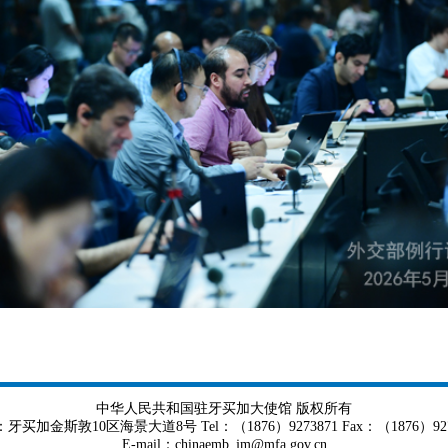
中华人民共和国驻牙买加大使馆 版权所有
牙买加金斯敦10区海景大道8号 Tel：（1876）9273871 Fax：（1876）927
E-mail：chinaemb_jm@mfa.gov.cn