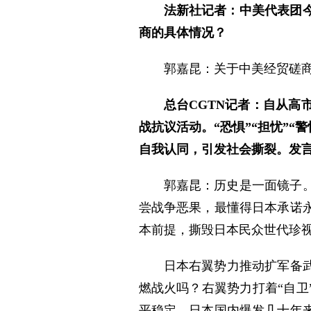
法新社记者：中美代表团
商的具体情况？
郭嘉昆：关于中美经贸磋
总台CGTN记者：自从
战抗议活动。“恐惧”“担忧”“
自我认同，引发社会撕裂。发
郭嘉昆：历史是一面镜子
尝战争恶果，最懂得日本承诺
本前提，撕毁日本民众世代珍视
日本右翼势力推动扩军备
燃战火吗？右翼势力打着“自卫
平稳定。日本国内爆发几十年