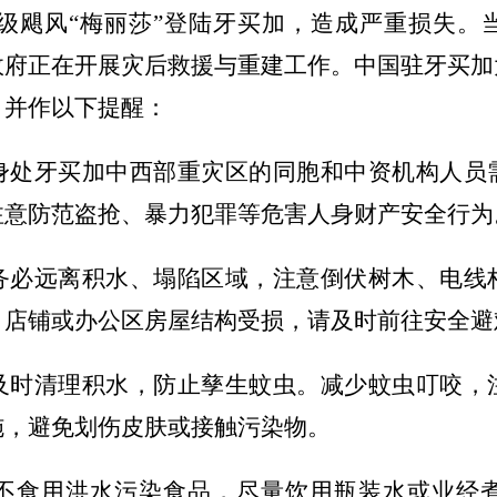
日，五级飓风“梅丽莎”登陆牙买加，造成严重损失
政府正在开展灾后救援与重建工作。中国驻牙买加
，并作以下提醒：
身处牙买加中西部重灾区的同胞和中资机构人员
注意防范盗抢、暴力犯罪等危害人身财产安全行为
务必远离积水、塌陷区域，注意倒伏树木、电线
、店铺或办公区房屋结构受损，请及时前往安全避
及时清理积水，防止孳生蚊虫。减少蚊虫叮咬，
施，避免划伤皮肤或接触污染物。
不食用洪水污染食品，尽量饮用瓶装水或业经