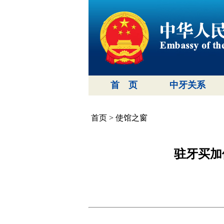
首 页
中牙关系
首页
>
使馆之窗
驻牙买加