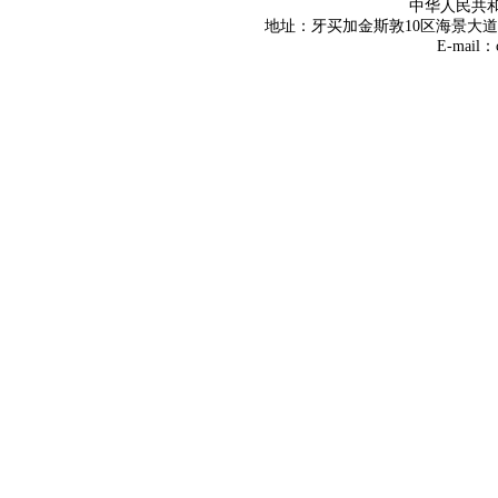
中华人民共
地址：牙买加金斯敦10区海景大道8号 Tel
E-mail：