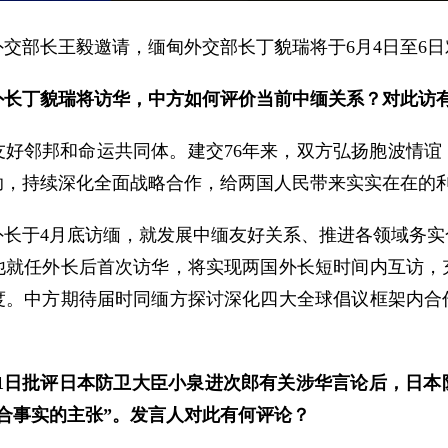
交部长王毅邀请，缅甸外交部长丁貌瑞将于6月4日至6
外长丁貌瑞将访华，中方如何评价当前中缅关系？对此访
友好邻邦和命运共同体。建交76年来，双方弘扬胞波情谊
助，持续深化全面战略合作，给两国人民带来实实在在的
外长于4月底访缅，就发展中缅友好关系、推进各领域务实
他就任外长后首次访华，将实现两国外长短时间内互访，
度。中方期待届时同缅方探讨深化四大全球倡议框架内合
月1日批评日本防卫大臣小泉进次郎有关涉华言论后，日
合事实的主张”。发言人对此有何评论？