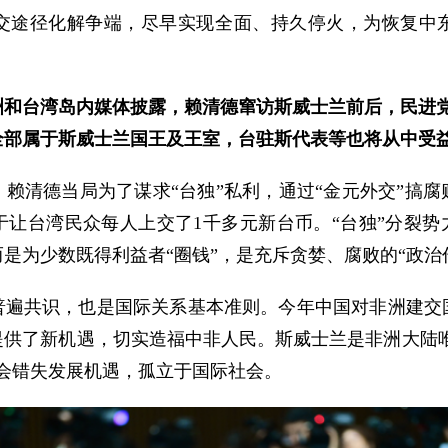
交途径化解争端，尽早实现全面、持久停火，为恢复中
和台湾岛内媒体披露，赖清德窜访斯威士兰前后，民进党
全部属于斯威士兰国王及王室，台驻斯代表等也将从中受
赖清德当局为了谋求“台独”私利，通过“金元外交”搞
让台湾民众每人上交了1千多元新台币。“台独”分裂势
是为少数既得利益者“圈钱”，是充斥贪婪、腐败的“政治
普遍共识，也是国际关系基本准则。今年中国对非洲建交
供了新机遇，切实造福中非人民。斯威士兰是非洲大陆唯
会错失发展机遇，孤立于国际社会。