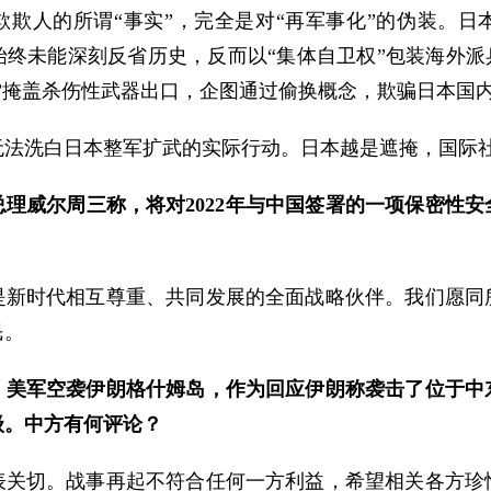
欺欺人的所谓“事实”，完全是对“再军事化”的伪装。日
终未能深刻反省历史，反而以“集体自卫权”包装海外派
”掩盖杀伤性武器出口，企图通过偷换概念，欺骗日本国
无法洗白日本整军扩武的实际行动。日本越是遮掩，国际
理威尔周三称，将对2022年与中国签署的一项保密性
是新时代相互尊重、共同发展的全面战略伙伴。我们愿同
民。
，美军空袭伊朗格什姆岛，作为回应伊朗称袭击了位于中
级。中方有何评论？
表关切。战事再起不符合任何一方利益，希望相关各方珍