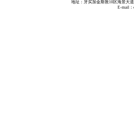
地址：牙买加金斯敦10区海景大道8号 Tel
E-mail：