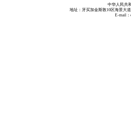
中华人民共
地址：牙买加金斯敦10区海景大道8号 Tel
E-mail：